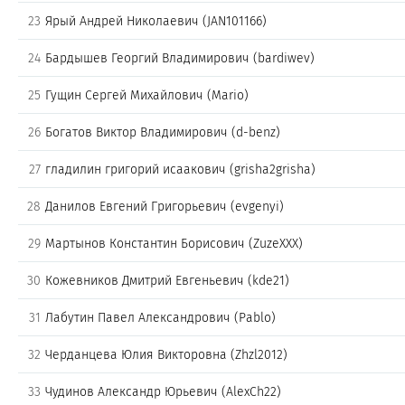
23
Ярый Андрей Николаевич (JAN101166)
24
Бардышев Георгий Владимирович (bardiwev)
25
Гущин Сергей Михайлович (Mario)
26
Богатов Виктор Владимирович (d-benz)
27
гладилин григорий исаакович (grisha2grisha)
28
Данилов Евгений Григорьевич (evgenyi)
29
Мартынов Константин Борисович (ZuzeXXX)
30
Кожевников Дмитрий Евгеньевич (kde21)
31
Лабутин Павел Александрович (Pablo)
32
Черданцева Юлия Викторовна (Zhzl2012)
33
Чудинов Александр Юрьевич (AlexCh22)