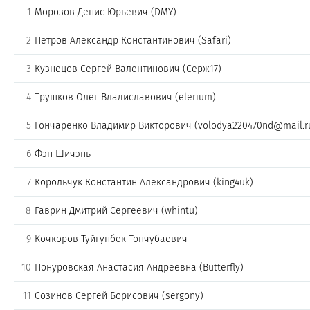
1
Морозов Денис Юрьевич (DMY)
2
Петров Александр Константинович (Safari)
3
Кузнецов Сергей Валентинович (Серж17)
4
Трушков Олег Владиславович (elerium)
5
Гончаренко Владимир Викторович (volodya220470nd@mail.r
6
Фэн Шичэнь
7
Корольчук Константин Александрович (king4uk)
8
Гаврин Дмитрий Сергеевич (whintu)
9
Кочкоров Туйгунбек Топчубаевич
10
Понуровская Анастасия Андреевна (Butterfly)
11
Созинов Сергей Борисович (sergony)