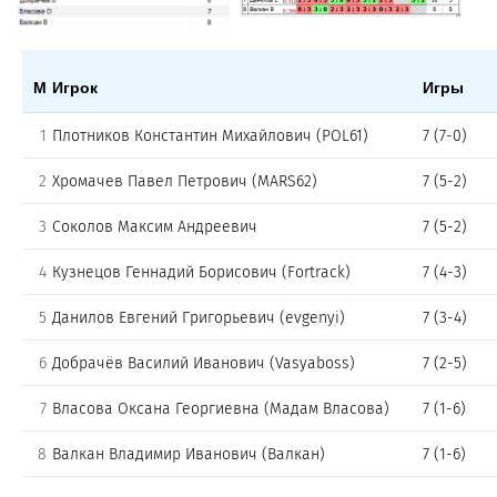
М
Игрок
Игры
1
Плотников Константин Михайлович (POL61)
7 (7-0)
2
Хромачев Павел Петрович (MARS62)
7 (5-2)
3
Соколов Максим Андреевич
7 (5-2)
4
Кузнецов Геннадий Борисович (Fortrack)
7 (4-3)
5
Данилов Евгений Григорьевич (evgenyi)
7 (3-4)
6
Добрачёв Василий Иванович (Vasyaboss)
7 (2-5)
7
Власова Оксана Георгиевна (Мадам Власова)
7 (1-6)
8
Валкан Владимир Иванович (Валкан)
7 (1-6)